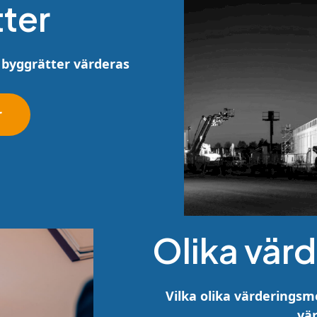
ter
 byggrätter värderas
r
Olika vär
Vilka olika värderingsm
vä