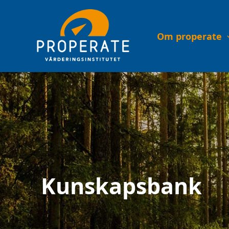
Hoppa
till
innehåll
Om properate
Kunskapsbank