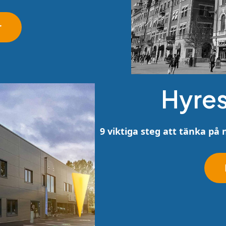
r
Hyres
9 viktiga steg att tänka på n