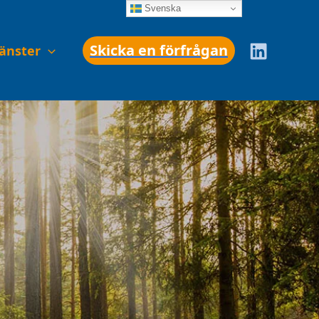
Svenska
Skicka en förfrågan
jänster