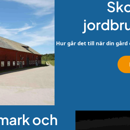
Sk
jordbr
Hur går det till när din går
 mark och