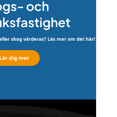
ogs- och
uksfastighet
d eller skog värderas? Läs mer om det här!
Lär dig mer