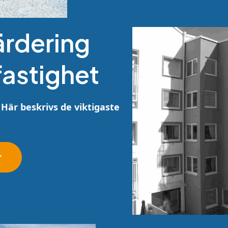
ärdering
fastighet
 Här beskrivs de viktigaste
r